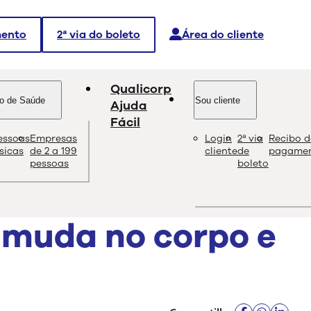
mento
2ª via do boleto
Área do cliente
Qualicorp
o de Saúde
Sou cliente
Ajuda
Fácil
essoas
Empresas
Login
2ª via
Recibo d
dade e as melhores soluções sobre saúde e bem-estar.
ísicas
de 2 a 199
cliente
de
pagame
pessoas
boleto
 muda no corpo e