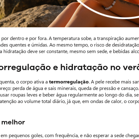
or dentro e por fora. A temperatura sobe, a transpiração aumenta
des quentes e úmidas. Ao mesmo tempo, o risco de desidratação,
 a hidratação deve ser constante, mesmo sem sede, e bebidas alc
orregulação e hidratação no ver
uenta, o corpo ativa a
termorregulação
. A pele recebe mais sa
eço: perda de água e sais minerais, queda de pressão e cansaç
 usar roupas leves e beber água regularmente ao longo do dia, s
tenção ao volume total diário, já que, em ondas de calor, o corp
 melhor
r em pequenos goles, com frequência, e não esperar a sede chegar