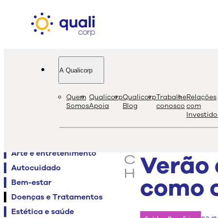
A Qualicorp
quali
bl
Quem
Qualicorp
Qualicorp
Trabalhe
Relações
s
Somos
Apoia
Blog
conosco
com
Investido
e
Agenda QualiViva
a
Alimentação
r
Arte e entretenimento
Verão 
c
Autocuidado
h
como c
Bem-estar
Doenças e Tratamentos
Estética e saúde