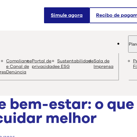
Simule agora
Recibo de paga
Plan
og
Compliance
Portal de
Sustentabilidade
Sala de
P
Conteúdo de quali
e Canal de
privacidade
e ESG
Imprensa
F
res
Denúncia
e bem-estar: o que
uidar melhor