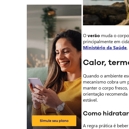
O
verão
muda o corpo p
principalmente em cida
Ministério da Saúde
,
Calor, term
Quando o ambiente esq
mecanismo cobra um pr
manter o corpo fresco,
orientação recomenda a
estável.
Como hidratar
A regra prática é bebe