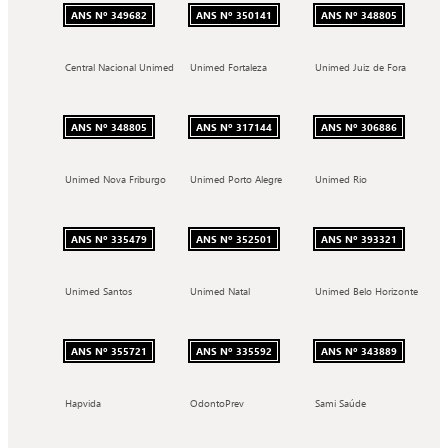
ANS Nº 349682
ANS Nº 350141
ANS Nº 348805
Central Nacional Unimed
Unimed Fortaleza
Unimed Juiz de Fora
ANS Nº 348805
ANS Nº 317144
ANS Nº 306886
Unimed Nova Friburgo
Unimed Porto Alegre
Unimed Rio
ANS Nº 335479
ANS Nº 352501
ANS Nº 393321
Unimed Santos
Unimed Natal
Unimed Belo Horizonte
ANS Nº 355721
ANS Nº 335592
ANS Nº 343889
Hapvida
OdontoPrev
Sami Saúde