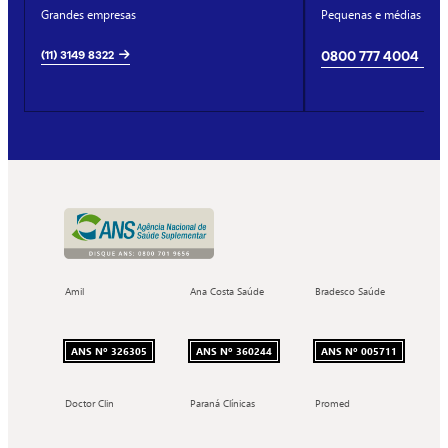
Grandes empresas
Pequenas e médias emp
(11) 3149 8322
0800 777 4004
Amil
Ana Costa Saúde
Bradesco Saúde
ANS Nº 326305
ANS Nº 360244
ANS Nº 005711
Doctor Clin
Paraná Clínicas
Promed