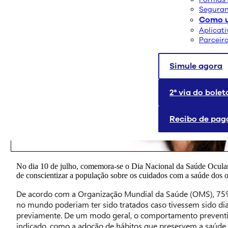
Seguran
Como u
Aplicat
Parceir
Simule agora
2ª via do bolet
Recibo de pa
No dia 10 de julho, comemora-se o Dia Nacional da Saúde Ocular, 
de conscientizar a população sobre os cuidados com a saúde dos o
De acordo com a Organização Mundial da Saúde (OMS), 75%
no mundo poderiam ter sido tratados caso tivessem sido di
previamente. De um modo geral, o comportamento preventi
indicado, como a adoção de hábitos que preservem a saúde 