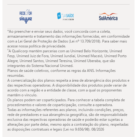
Facebook
X
Instagram
Youtube
da
da
da
da
Quali.
Quali.
Quali.
Quali.
*Ao preencher e enviar seus dados, você concorda com a coleta,
armazenamento e tratamento das informações fornecidas, em conformidade
com a Lei Geral de Proteção de Dados (Lei nº 13.709/2018). Para saber mais
acesse nossa política de privacidade.
¹A Qualicorp mantém parcerias com as Unimed Belo Horizonte, Unimed
Fesp, Unimed Juiz de Fora, Unimed Jundiaí, Unimed Maceió, Unimed Porto
Alegre, Unimed Santos, Unimed Teresina, Unimed Uberaba, que são
integrantes do Sistema Nacional Unimed.
Planos de saúde coletivos, conforme as regras da ANS. Informações
resumidas.
A comercialização dos planos respeita a área de abrangência dos produtos e
das respectivas operadoras. A disponibilidade dos produtos pode variar de
acordo com a região e a entidade de classe, com a qual os proponentes
mantêm o vínculo.
Os planos podem ser coparticipados. Para conhecer a tabela completa de
procedimentos e valores de coparticipação, consulte a operadora.
Todas as informações referentes aos planos, incluindo condições, preços,
rede de prestadores e sua abrangência geográfica, são de responsabilidade
exclusiva das respectivas operadoras de saúde e poderão estar sujeitas a
alterações por parte delas, mesmo após a contratação do plano, respeitadas
as disposições contratuais e legais (Lei no 9.656/98).
08/2026