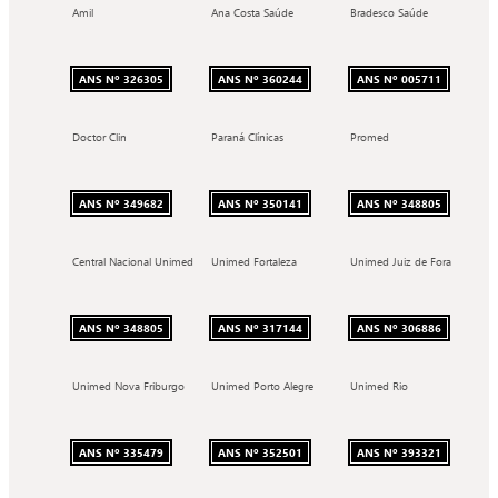
Amil
Ana Costa Saúde
Bradesco Saúde
ANS Nº 326305
ANS Nº 360244
ANS Nº 005711
Doctor Clin
Paraná Clínicas
Promed
ANS Nº 349682
ANS Nº 350141
ANS Nº 348805
Central Nacional Unimed
Unimed Fortaleza
Unimed Juiz de Fora
ANS Nº 348805
ANS Nº 317144
ANS Nº 306886
Unimed Nova Friburgo
Unimed Porto Alegre
Unimed Rio
ANS Nº 335479
ANS Nº 352501
ANS Nº 393321