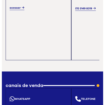
acessar
(11) 3149 8319
canais de venda
WHATSAPP
TELEFONE