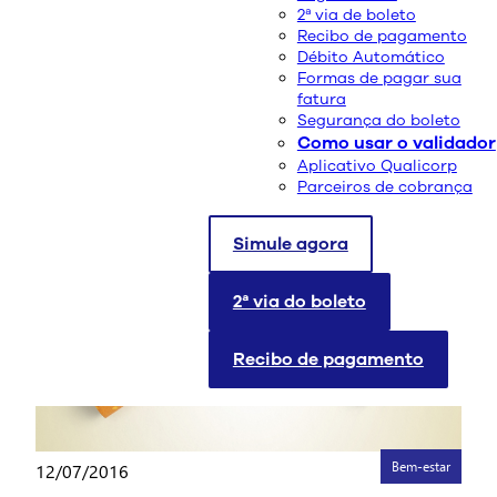
2ª via de boleto
Recibo de pagamento
Bem-estar
Saúde e Bem-Estar
20/02/2017
Débito Automático
Formas de pagar sua
Cuidados com a saúde tornam o
fatura
Segurança do boleto
carnaval mais divertido
Como usar o validador
Aplicativo Qualicorp
leia mais
Parceiros de cobrança
Simule agora
2ª via do boleto
Recibo de pagamento
Bem-estar
12/07/2016