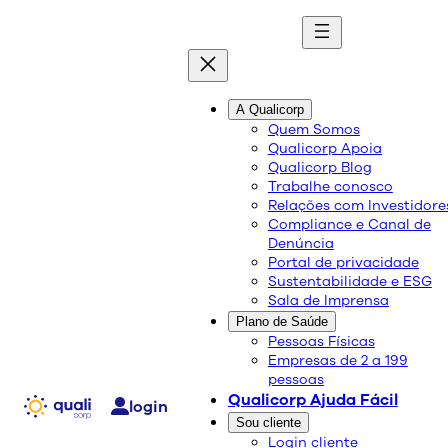
A Qualicorp
bem-estar
quali
blog
Quem Somos
Qualicorp Apoia
Qualicorp Blog
Conteúdo de qualidade e as melhores
Trabalhe conosco
soluções sobre saúde e bem-estar.
Relações com Investidore
Compliance e Canal de
Denúncia
Portal de privacidade
Sustentabilidade e ESG
Sala de Imprensa
Plano de Saúde
Pessoas Físicas
Empresas de 2 a 199
pessoas
Qualicorp Ajuda Fácil
login
Sou cliente
Login cliente