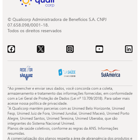
© Qualicorp Administradora de Benefícios S.A. CNPJ
07.658.098/0001-18.
Todos os direitos reservados
Acessar o Facebook da Quali.
Acessar o X da Quali.
Acessar o Instagram da Quali.
Acessar o Youtube da Quali.
Acessar o LinkedIn da 
*Ao preencher e enviar seus dados, você concorda com a coleta,
armazenamento e tratamento das informações fornecidas, em conformidade
com a Lei Geral de Proteção de Dados (Lei nº 13.709/2018). Para saber mais
acesse nossa política de privacidade.
¹A Qualicorp mantém parcerias com as Unimed Belo Horizonte, Unimed
Fesp, Unimed Juiz de Fora, Unimed Jundiaí, Unimed Maceió, Unimed Porto
Alegre, Unimed Santos, Unimed Teresina, Unimed Uberaba, que são
integrantes do Sistema Nacional Unimed.
Planos de saúde coletivos, conforme as regras da ANS. Informações
resumidas.
A comercialização dos planos respeita a área de abrangência dos produtos e