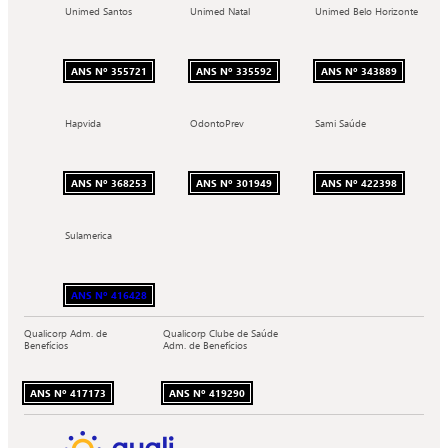
Unimed Santos
Unimed Natal
Unimed Belo Horizonte
ANS Nº 355721
ANS Nº 335592
ANS Nº 343889
Hapvida
OdontoPrev
Sami Saúde
ANS Nº 368253
ANS Nº 301949
ANS Nº 422398
Sulamerica
ANS Nº 416428
Qualicorp Adm. de
Qualicorp Clube de Saúde
Benefícios
Adm. de Benefícios
ANS Nº 417173
ANS Nº 419290