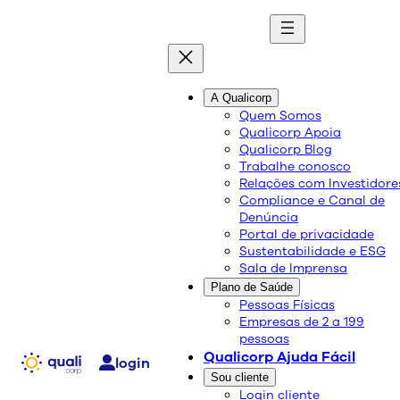
quali
blog
A Qualicorp
Quem Somos
Qualicorp Apoia
Conteúdo de qualidade e as melhores soluções
Qualicorp Blog
sobre saúde e bem-estar.
Trabalhe conosco
Relações com Investidore
Compliance e Canal de
Como contratar um plano
Denúncia
Portal de privacidade
de saúde: guia completo e
Sustentabilidade e ESG
Sala de Imprensa
passo a passo
Plano de Saúde
Pessoas Físicas
Empresas de 2 a 199
Qualicorp
pessoas
16/06/2026
Qualicorp Ajuda Fácil
login
Compartilhe:
Sou cliente
Login cliente