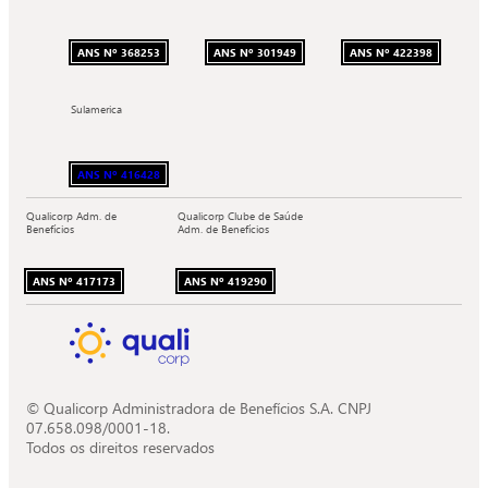
ANS Nº 368253
ANS Nº 301949
ANS Nº 422398
Sulamerica
ANS Nº 416428
Qualicorp Adm. de
Qualicorp Clube de Saúde
Benefícios
Adm. de Benefícios
ANS Nº 417173
ANS Nº 419290
© Qualicorp Administradora de Benefícios S.A. CNPJ
07.658.098/0001-18.
Todos os direitos reservados