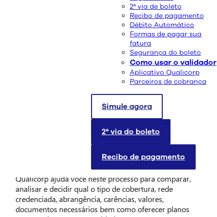
2ª via de boleto
Recibo de pagamento
Débito Automático
Formas de pagar sua
fatura
Segurança do boleto
Como usar o validador
Aplicativo Qualicorp
Parceiros de cobrança
Simule agora
Saber
como contratar um plano de saúde pode gerar
dúvidas: qual tipo escolher, quanto custa e quais
documentos são necessários? Neste guia, você entende
2ª via do boleto
passo a passo como comparar opções, evitar erros e
contratar um plano de forma mais segura.
Recibo de pagamento
Contratar um plano de saúde
exige atenção e a
Qualicorp ajuda você neste processo para comparar,
analisar e decidir qual o tipo de cobertura, rede
credenciada, abrangência, carências, valores,
documentos necessários bem como oferecer planos