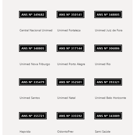
ANS Nº 349682
ANS Nº 350141
ANS Nº 348805
Central Nacional Unimed
Unimed Fortaleza
Unimed Juiz de Fora
ANS Nº 348805
ANS Nº 317144
ANS Nº 306886
Unimed Nova Friburgo
Unimed Porto Alegre
Unimed Rio
ANS Nº 335479
ANS Nº 352501
ANS Nº 393321
Unimed Santos
Unimed Natal
Unimed Belo Horizonte
ANS Nº 355721
ANS Nº 335592
ANS Nº 343889
Hapvida
OdontoPrev
Sami Saúde