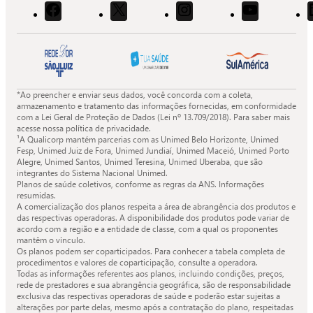
Acessar
Acessar
Acessar
Acessar
o
o
o
o
Facebook
X
Instagram
Youtube
da
da
da
da
Quali.
Quali.
Quali.
Quali.
*Ao preencher e enviar seus dados, você concorda com a coleta,
armazenamento e tratamento das informações fornecidas, em conformidade
com a Lei Geral de Proteção de Dados (Lei nº 13.709/2018). Para saber mais
acesse nossa política de privacidade.
¹A Qualicorp mantém parcerias com as Unimed Belo Horizonte, Unimed
Fesp, Unimed Juiz de Fora, Unimed Jundiaí, Unimed Maceió, Unimed Porto
Alegre, Unimed Santos, Unimed Teresina, Unimed Uberaba, que são
integrantes do Sistema Nacional Unimed.
Planos de saúde coletivos, conforme as regras da ANS. Informações
resumidas.
A comercialização dos planos respeita a área de abrangência dos produtos e
das respectivas operadoras. A disponibilidade dos produtos pode variar de
acordo com a região e a entidade de classe, com a qual os proponentes
mantêm o vínculo.
Os planos podem ser coparticipados. Para conhecer a tabela completa de
procedimentos e valores de coparticipação, consulte a operadora.
Todas as informações referentes aos planos, incluindo condições, preços,
rede de prestadores e sua abrangência geográfica, são de responsabilidade
exclusiva das respectivas operadoras de saúde e poderão estar sujeitas a
alterações por parte delas, mesmo após a contratação do plano, respeitadas