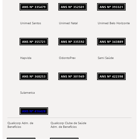
ANS Nº 335479
ANS Nº 352501
ANS Nº 393321
Unimed Santos
Unimed Natal
Unimed Belo Horizonte
ANS Nº 355721
ANS Nº 335592
ANS Nº 343889
Hapvida
OdontoPrev
Sami Saúde
ANS Nº 368253
ANS Nº 301949
ANS Nº 422398
Sulamerica
ANS Nº 416428
Qualicorp Adm. de
Qualicorp Clube de Saúde
Benefícios
Adm. de Benefícios