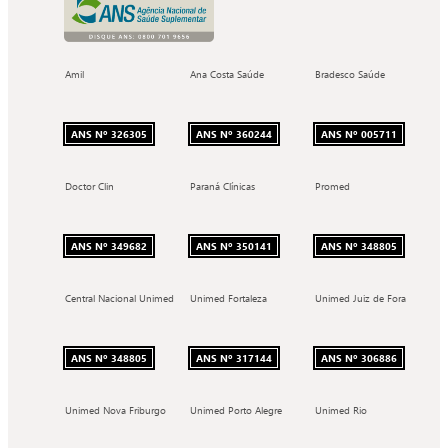
Amil
Ana Costa Saúde
Bradesco Saúde
ANS Nº 326305
ANS Nº 360244
ANS Nº 005711
Doctor Clin
Paraná Clínicas
Promed
ANS Nº 349682
ANS Nº 350141
ANS Nº 348805
Central Nacional Unimed
Unimed Fortaleza
Unimed Juiz de Fora
ANS Nº 348805
ANS Nº 317144
ANS Nº 306886
Unimed Nova Friburgo
Unimed Porto Alegre
Unimed Rio