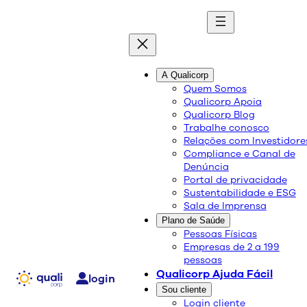
quali
blog
A Qualicorp
Quem Somos
Qualicorp Apoia
Conteúdo de qualidade e as melhores soluções
Qualicorp Blog
sobre saúde e bem-estar.
Trabalhe conosco
Relações com Investidore
Compliance e Canal de
Cuidados com a saúde
Denúncia
Portal de privacidade
bucal – dicas para uma boa
Sustentabilidade e ESG
Sala de Imprensa
higiene oral
Plano de Saúde
Pessoas Físicas
Empresas de 2 a 199
Estética e saúde
Saúde e Bem-Estar
pessoas
18/10/2023
Qualicorp Ajuda Fácil
login
Compartilhe:
Sou cliente
Login cliente