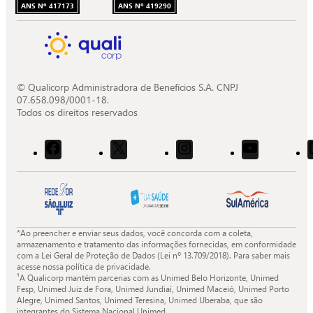
ANS Nº 417173
ANS Nº 419290
© Qualicorp Administradora de Benefícios S.A. CNPJ
07.658.098/0001-18.
Todos os direitos reservados
Acessar
Acessar
Acessar
Acessar
o
o
o
o
Facebook
X
Instagram
Youtube
da
da
da
da
Quali.
Quali.
Quali.
Quali.
*Ao preencher e enviar seus dados, você concorda com a coleta,
armazenamento e tratamento das informações fornecidas, em conformidade
com a Lei Geral de Proteção de Dados (Lei nº 13.709/2018). Para saber mais
acesse nossa política de privacidade.
¹A Qualicorp mantém parcerias com as Unimed Belo Horizonte, Unimed
Fesp, Unimed Juiz de Fora, Unimed Jundiaí, Unimed Maceió, Unimed Porto
Alegre, Unimed Santos, Unimed Teresina, Unimed Uberaba, que são
integrantes do Sistema Nacional Unimed.