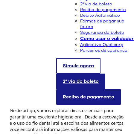
2ª via de boleto
Recibo de pagamento
Débito Automático
Formas de pagar sua
fatura
Segurança do boleto
Como usar o validador
Aplicativo Qualicorp
Parceiros de cobrança
Simule agora
A saúde bucal é uma parte fundamental da nossa
saúde geral. Uma boa higiene oral não apenas nos
ajuda a manter um sorriso bonito, mas também
2ª via do boleto
contribui para evitar uma série de problemas, como
cáries, doenças gengivais e até mesmo enfermidades
Recibo de pagamento
cardíacas.
Neste artigo, vamos explorar dicas essenciais para
garantir uma excelente higiene oral. Desde a escovação
e o uso do fio dental até a escolha dos alimentos certos,
você encontrará informações valiosas para manter seu