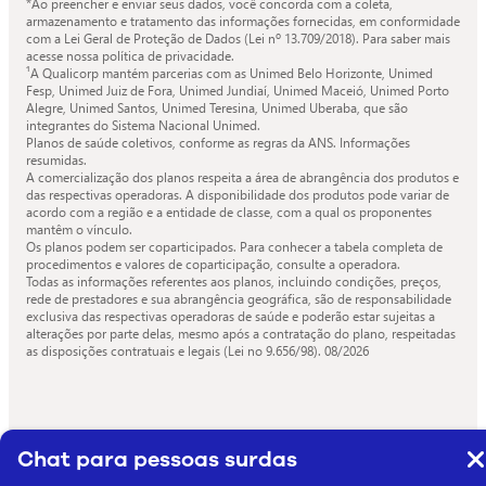
*Ao preencher e enviar seus dados, você concorda com a coleta,
armazenamento e tratamento das informações fornecidas, em conformidade
com a Lei Geral de Proteção de Dados (Lei nº 13.709/2018). Para saber mais
acesse nossa política de privacidade.
¹A Qualicorp mantém parcerias com as Unimed Belo Horizonte, Unimed
Fesp, Unimed Juiz de Fora, Unimed Jundiaí, Unimed Maceió, Unimed Porto
Alegre, Unimed Santos, Unimed Teresina, Unimed Uberaba, que são
integrantes do Sistema Nacional Unimed.
Planos de saúde coletivos, conforme as regras da ANS. Informações
resumidas.
A comercialização dos planos respeita a área de abrangência dos produtos e
das respectivas operadoras. A disponibilidade dos produtos pode variar de
acordo com a região e a entidade de classe, com a qual os proponentes
mantêm o vínculo.
Os planos podem ser coparticipados. Para conhecer a tabela completa de
procedimentos e valores de coparticipação, consulte a operadora.
Todas as informações referentes aos planos, incluindo condições, preços,
rede de prestadores e sua abrangência geográfica, são de responsabilidade
exclusiva das respectivas operadoras de saúde e poderão estar sujeitas a
alterações por parte delas, mesmo após a contratação do plano, respeitadas
as disposições contratuais e legais (Lei no 9.656/98).
08/2026
Chat para pessoas surdas