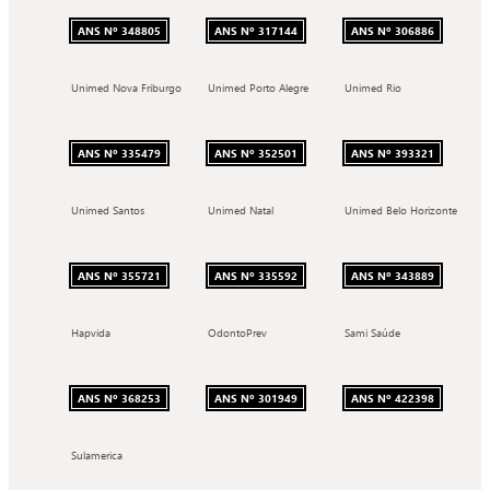
ANS Nº 348805
ANS Nº 317144
ANS Nº 306886
Unimed Nova Friburgo
Unimed Porto Alegre
Unimed Rio
ANS Nº 335479
ANS Nº 352501
ANS Nº 393321
Unimed Santos
Unimed Natal
Unimed Belo Horizonte
ANS Nº 355721
ANS Nº 335592
ANS Nº 343889
Hapvida
OdontoPrev
Sami Saúde
ANS Nº 368253
ANS Nº 301949
ANS Nº 422398
Sulamerica