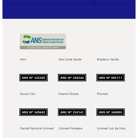
Amil
Ana Costa Saúde
Bradesco Saúde
ANS Nº 326305
ANS Nº 360244
ANS Nº 005711
Doctor Clin
Paraná Clínicas
Promed
ANS Nº 349682
ANS Nº 350141
ANS Nº 348805
Central Nacional Unimed
Unimed Fortaleza
Unimed Juiz de Fora