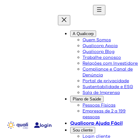
quali
blog
A Qualicorp
Quem Somos
Qualicorp Apoia
Conteúdo de qualidade e as melhores soluções
Qualicorp Blog
sobre saúde e bem-estar.
Trabalhe conosco
Relações com Investidore
Compliance e Canal de
Dengue: conheça a doença
Denúncia
Portal de privacidade
e combata o mosquito
Sustentabilidade e ESG
Sala de Imprensa
Plano de Saúde
Saúde e Bem-Estar
Pessoas Físicas
Empresas de 2 a 199
04/01/2017
pessoas
Compartilhe:
Qualicorp Ajuda Fácil
login
Sou cliente
A dengue é uma doença viral, transmitida pelo
Login cliente
mosquito Aedes aegypt. Esse inseto costuma ser