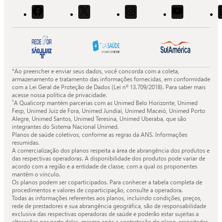
Acessar
Acessar
Acessar
Acessar
o
o
o
o
Facebook
X
Instagram
Youtube
da
da
da
da
Quali.
Quali.
Quali.
Quali.
*Ao preencher e enviar seus dados, você concorda com a coleta,
armazenamento e tratamento das informações fornecidas, em conformidade
com a Lei Geral de Proteção de Dados (Lei nº 13.709/2018). Para saber mais
acesse nossa política de privacidade.
¹A Qualicorp mantém parcerias com as Unimed Belo Horizonte, Unimed
Fesp, Unimed Juiz de Fora, Unimed Jundiaí, Unimed Maceió, Unimed Porto
Alegre, Unimed Santos, Unimed Teresina, Unimed Uberaba, que são
integrantes do Sistema Nacional Unimed.
Planos de saúde coletivos, conforme as regras da ANS. Informações
resumidas.
A comercialização dos planos respeita a área de abrangência dos produtos e
das respectivas operadoras. A disponibilidade dos produtos pode variar de
acordo com a região e a entidade de classe, com a qual os proponentes
mantêm o vínculo.
Os planos podem ser coparticipados. Para conhecer a tabela completa de
procedimentos e valores de coparticipação, consulte a operadora.
Todas as informações referentes aos planos, incluindo condições, preços,
rede de prestadores e sua abrangência geográfica, são de responsabilidade
exclusiva das respectivas operadoras de saúde e poderão estar sujeitas a
alterações por parte delas, mesmo após a contratação do plano, respeitadas