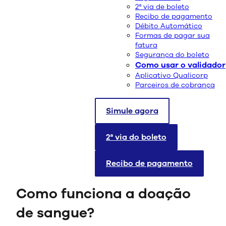
2ª via de boleto
Recibo de pagamento
Débito Automático
Formas de pagar sua
fatura
Segurança do boleto
Como usar o validador
Aplicativo Qualicorp
Parceiros de cobrança
Simule agora
A doação de sangue é um ato altruísta que salva vidas
e desempenha um papel crucial na medicina moderna.
Neste texto, abordaremos como funciona o processo
2ª via do boleto
de doação de sangue, os requisitos necessários para se
tornar um doador e a importância dessa prática para a
Recibo de pagamento
sociedade.
Como funciona a doação
de sangue?