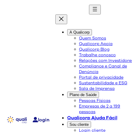
quali
blog
A Qualicorp
Quem Somos
Qualicorp Apoia
Conteúdo de qualidade e as melhores soluções
Qualicorp Blog
sobre saúde e bem-estar.
Trabalhe conosco
Relações com Investidore
Compliance e Canal de
Doação de sangue: como
Denúncia
Portal de privacidade
funciona, requisitos e
Sustentabilidade e ESG
Sala de Imprensa
importância
Plano de Saúde
Pessoas Físicas
Empresas de 2 a 199
Saúde e Bem-Estar
pessoas
14/06/2024
Qualicorp Ajuda Fácil
login
Compartilhe:
Sou cliente
Login cliente