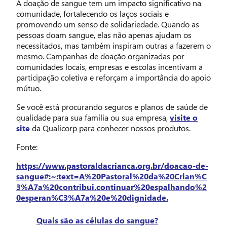
A doação de sangue tem um impacto significativo na
comunidade, fortalecendo os laços sociais e
promovendo um senso de solidariedade. Quando as
pessoas doam sangue, elas não apenas ajudam os
necessitados, mas também inspiram outras a fazerem o
mesmo. Campanhas de doação organizadas por
comunidades locais, empresas e escolas incentivam a
participação coletiva e reforçam a importância do apoio
mútuo.
Se você está procurando seguros e planos de saúde de
qualidade para sua família ou sua empresa,
visite o
site
da Qualicorp para conhecer nossos produtos.
Fonte:
https://www.pastoraldacrianca.org.br/doacao-de-
sangue#:~:text=A%20Pastoral%20da%20Crian%C
3%A7a%20contribui,continuar%20espalhando%2
0esperan%C3%A7a%20e%20dignidade.
Quais são as células do sangue?