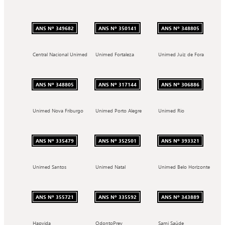
ANS Nº 349682
ANS Nº 350141
ANS Nº 348805
Central Nacional Unimed
Unimed Fortaleza
Unimed Juiz de Fora
ANS Nº 348805
ANS Nº 317144
ANS Nº 306886
Unimed Nova Friburgo
Unimed Porto Alegre
Unimed Rio
ANS Nº 335479
ANS Nº 352501
ANS Nº 393321
Unimed Santos
Unimed Natal
Unimed Belo Horizonte
ANS Nº 355721
ANS Nº 335592
ANS Nº 343889
Hapvida
OdontoPrev
Sami Saúde