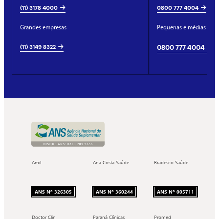
(11) 3178 4000
0800 777 4004
Grandes empresas
Pequenas e médias emp
(11) 3149 8322
0800 777 4004
Amil
Ana Costa Saúde
Bradesco Saúde
ANS Nº 326305
ANS Nº 360244
ANS Nº 005711
Doctor Clin
Paraná Clínicas
Promed