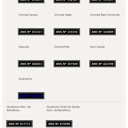
Unimed Santos
Unimed Natal
Unimed Belo Horizonte
ANS Nº 355721
ANS Nº 335592
ANS Nº 343889
Hapvida
OdontoPrev
Sami Saúde
ANS Nº 368253
ANS Nº 301949
ANS Nº 422398
Sulamerica
ANS Nº 416428
Qualicorp Adm. de
Qualicorp Clube de Saúde
Benefícios
Adm. de Benefícios
ANS Nº 417173
ANS Nº 419290