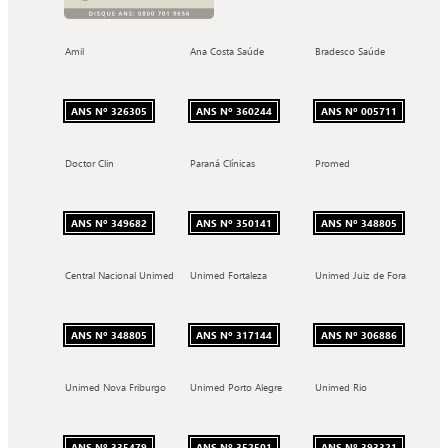
Amil
Ana Costa Saúde
Bradesco Saúde
ANS Nº 326305
ANS Nº 360244
ANS Nº 005711
Doctor Clin
Paraná Clínicas
Promed
ANS Nº 349682
ANS Nº 350141
ANS Nº 348805
Central Nacional Unimed
Unimed Fortaleza
Unimed Juiz de Fora
ANS Nº 348805
ANS Nº 317144
ANS Nº 306886
Unimed Nova Friburgo
Unimed Porto Alegre
Unimed Rio
ANS Nº 335479
ANS Nº 352501
ANS Nº 393321