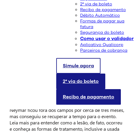
2ª via de boleto
Recibo de pagamento
Débito Automático
Formas de pagar sua
fatura
Segurança do boleto
Como usar o validador
Aplicativo Qualicorp
Parceiros de cobrança
Simule agora
A participação de um dos maiores craques do Brasil no
maior evento de futebol do mundo ficou ameaçada
quando faltava pouco menos de quatro meses para o
2ª via do boleto
torneio.
A lesão
do quinto metatarso, osso do pé que é
ligado ao dedo mínimo,
ocorreu durante o jogo
Recibo de pagamento
entre Paris Saint-Germain e Olympique de
Marselha, no fim de fevereiro
. Por causa disso,
Neymar ficou fora dos campos por cerca de três meses,
mas conseguiu se recuperar a tempo para o evento.
Leia mais para entender como a lesão, de fato, ocorreu
e conheça as formas de tratamento, inclusive a usada