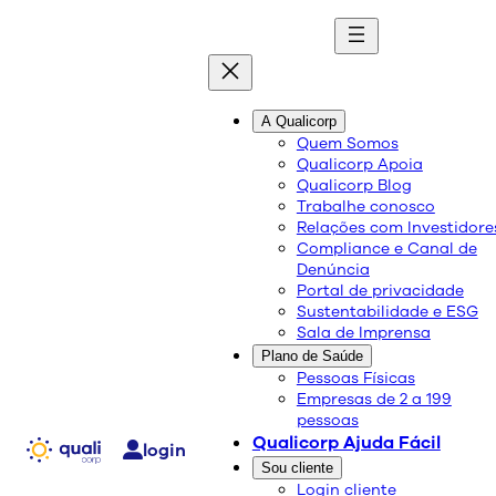
quali
blog
A Qualicorp
Quem Somos
Qualicorp Apoia
Conteúdo de qualidade e as melhores soluções
Qualicorp Blog
sobre saúde e bem-estar.
Trabalhe conosco
Relações com Investidore
Compliance e Canal de
Entenda a lesão do quinto
Denúncia
Portal de privacidade
metatarso de Neymar
Sustentabilidade e ESG
Sala de Imprensa
Plano de Saúde
Saúde e Bem-Estar
Pessoas Físicas
Empresas de 2 a 199
20/06/2018
pessoas
Compartilhe:
Qualicorp Ajuda Fácil
login
Sou cliente
Login cliente