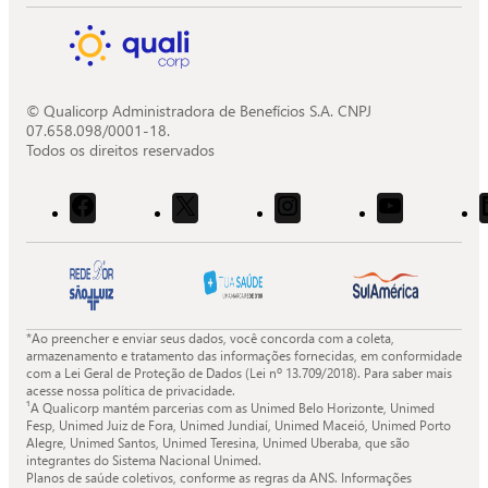
© Qualicorp Administradora de Benefícios S.A. CNPJ
07.658.098/0001-18.
Todos os direitos reservados
Acessar
Acessar
Acessar
Acessar
o
o
o
o
Facebook
X
Instagram
Youtube
da
da
da
da
Quali.
Quali.
Quali.
Quali.
*Ao preencher e enviar seus dados, você concorda com a coleta,
armazenamento e tratamento das informações fornecidas, em conformidade
com a Lei Geral de Proteção de Dados (Lei nº 13.709/2018). Para saber mais
acesse nossa política de privacidade.
¹A Qualicorp mantém parcerias com as Unimed Belo Horizonte, Unimed
Fesp, Unimed Juiz de Fora, Unimed Jundiaí, Unimed Maceió, Unimed Porto
Alegre, Unimed Santos, Unimed Teresina, Unimed Uberaba, que são
integrantes do Sistema Nacional Unimed.
Planos de saúde coletivos, conforme as regras da ANS. Informações