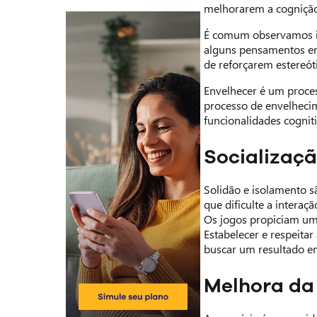
melhorarem a cognição
É comum observamos ido
alguns pensamentos em 
de reforçarem estereót
Envelhecer é um proces
processo de envelhecim
funcionalidades cogniti
Socializaç
Solidão e isolamento s
que dificulte a interaç
Os jogos propiciam um l
Estabelecer e respeita
buscar um resultado e
Melhora da