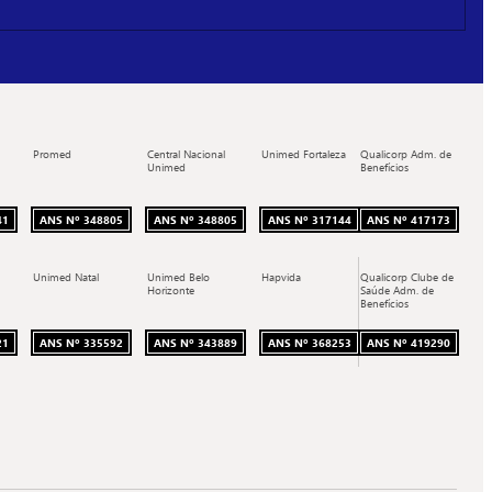
Promed
Central Nacional
Unimed Fortaleza
Qualicorp Adm. de
Unimed
Benefícios
41
ANS Nº 348805
ANS Nº 348805
ANS Nº 317144
ANS Nº 417173
Unimed Natal
Unimed Belo
Hapvida
Qualicorp Clube de
Horizonte
Saúde Adm. de
Benefícios
21
ANS Nº 335592
ANS Nº 343889
ANS Nº 368253
ANS Nº 419290