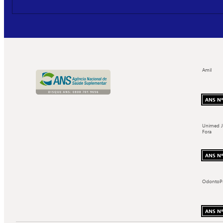
Amil
ANS Nº
Unimed J
Fora
ANS Nº
OdontoP
ANS Nº