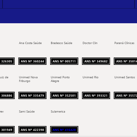
Ana Costa Saúde
Bradesco Saúde
Doctor Clin
Paraná Clínicas
 326305
ANS Nº 360244
ANS Nº 005711
ANS Nº 349682
ANS Nº 3501
uiz de
Unimed Nova
Unimed Porto
Unimed Rio
Unimed Santos
Friburgo
Alegre
 306886
ANS Nº 335479
ANS Nº 352501
ANS Nº 393321
ANS Nº 3557
rev
Sami Saúde
Sulamerica
 301949
ANS Nº 422398
ANS Nº 416428