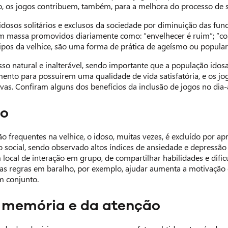
, os jogos contribuem, também, para a melhora do processo de s
sos solitários e exclusos da sociedade por diminuição das funcio
massa promovidos diariamente como: “envelhecer é ruim”; “coitadi
ipos da velhice, são uma forma de prática de ageísmo ou popular
so natural e inalterável, sendo importante que a população idos
ento para possuírem uma qualidade de vida satisfatória, e os jo
vas. Confiram alguns dos benefícios da inclusão de jogos no dia-
ão
ão frequentes na velhice, o idoso, muitas vezes, é excluído por a
ão social, sendo observado altos índices de ansiedade e depressão
ocal de interação em grupo, de compartilhar habilidades e dificu
r as regras em baralho, por exemplo, ajudar aumenta a motivação 
m conjunto.
 memória e da atenção