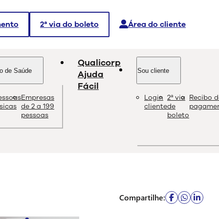
mento
2ª via do boleto
Área do cliente
Qualicorp
o de Saúde
Sou cliente
Ajuda
Fácil
essoas
Empresas
Login
2ª via
Recibo d
dade e as melhores soluções sobre saúde e bem-estar.
ísicas
de 2 a 199
cliente
de
pagame
pessoas
boleto
Compartilhe: