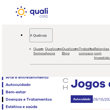
A Qualicorp
quali
bl
Quem
Qualicorp
Qualicorp
Trabalhe
Relações
s
Somos
Apoia
Blog
conosco
com
Investido
e
Agenda QualiViva
a
Alimentação
r
Arte e entretenimento
Jogos 
c
Autocuidado
h
Bem-estar
29/10/20
Doenças e Tratamentos
Autocuidado
Estética e saúde