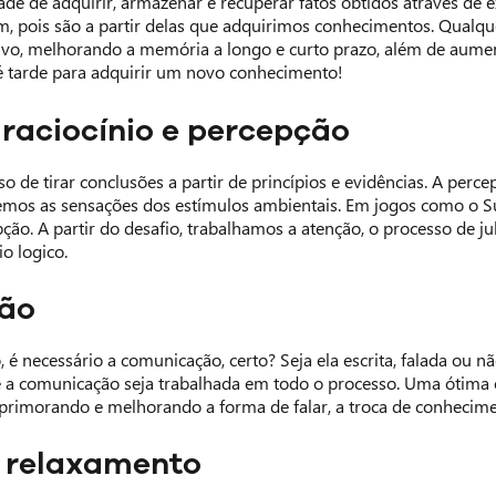
de de adquirir, armazenar e recuperar fatos obtidos através de e
, pois são a partir delas que adquirimos conhecimentos. Qualque
tivo, melhorando a memória a longo e curto prazo, além de aument
 tarde para adquirir um novo conhecimento!
raciocínio e percepção
so de tirar conclusões a partir de princípios e evidências. A pe
mos as sensações dos estímulos ambientais. Em jogos como o Sud
pção. A partir do desafio, trabalhamos a atenção, o processo de j
o logico.
ão
, é necessário a comunicação, certo? Seja ela escrita, falada ou 
e a comunicação seja trabalhada em todo o processo. Uma ótima 
rimorando e melhorando a forma de falar, a troca de conhecimen
e relaxamento