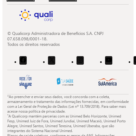
© Qualicorp Administradora de Benefícios S.A. CNPJ
07.658.098/0001-18.
Todos os direitos reservados
Acessar
Acessar
Acessar
Acessar
o
o
o
o
Facebook
X
Instagram
Youtube
da
da
da
da
Quali.
Quali.
Quali.
Quali.
*Ao preencher e enviar seus dados, você concorda com a coleta,
armazenamento e tratamento das informações fornecidas, em conformidade
com a Lei Geral de Proteção de Dados (Lei nº 13.709/2018). Para saber mais
acesse nossa política de privacidade.
¹A Qualicorp mantém parcerias com as Unimed Belo Horizonte, Unimed
Fesp, Unimed Juiz de Fora, Unimed Jundiaí, Unimed Maceió, Unimed Porto
Alegre, Unimed Santos, Unimed Teresina, Unimed Uberaba, que são
integrantes do Sistema Nacional Unimed.
Planos de saúde coletivos, conforme as regras da ANS. Informações