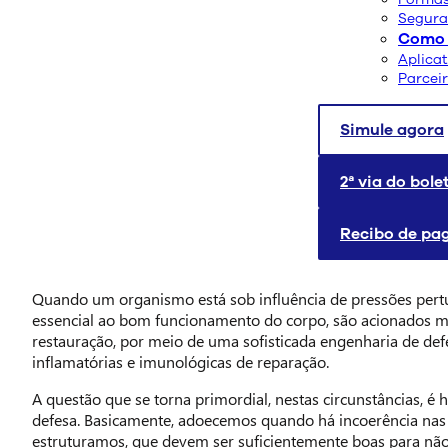
Segura
Como 
Aplica
Parcei
Simule agora
2ª via do bole
Recibo de p
Quando um organismo está sob influência de pressões pertu
essencial ao bom funcionamento do corpo, são acionados 
restauração, por meio de uma sofisticada engenharia de def
inflamatórias e imunológicas de reparação.
A questão que se torna primordial, nestas circunstâncias, é
defesa. Basicamente, adoecemos quando há incoerência nas
estruturamos, que devem ser suficientemente boas para não