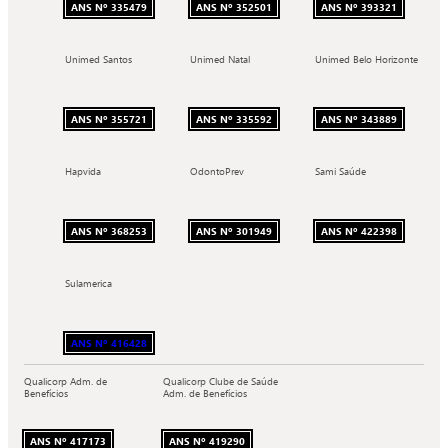
ANS Nº 335479
ANS Nº 352501
ANS Nº 393321
Unimed Santos
Unimed Natal
Unimed Belo Horizonte
ANS Nº 355721
ANS Nº 335592
ANS Nº 343889
Hapvida
OdontoPrev
Sami Saúde
ANS Nº 368253
ANS Nº 301949
ANS Nº 422398
Sulamerica
ANS Nº 416428
Qualicorp Adm. de
Qualicorp Clube de Saúde
Benefícios
Adm. de Benefícios
ANS Nº 417173
ANS Nº 419290