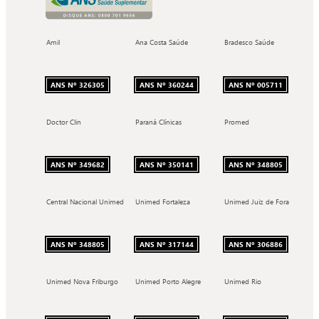
Amil
Ana Costa Saúde
Bradesco Saúde
ANS Nº 326305
ANS Nº 360244
ANS Nº 005711
Doctor Clin
Paraná Clínicas
Promed
ANS Nº 349682
ANS Nº 350141
ANS Nº 348805
Central Nacional Unimed
Unimed Fortaleza
Unimed Juiz de Fora
ANS Nº 348805
ANS Nº 317144
ANS Nº 306886
Unimed Nova Friburgo
Unimed Porto Alegre
Unimed Rio