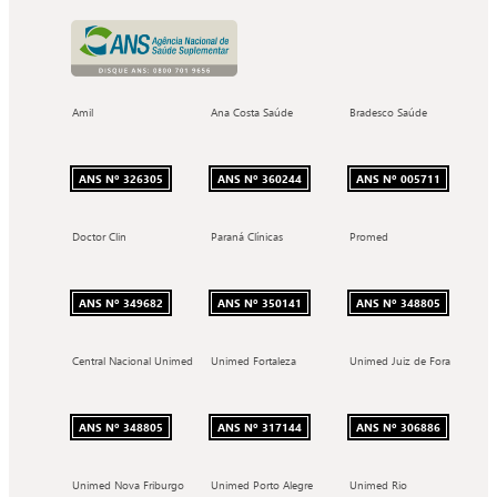
Amil
Ana Costa Saúde
Bradesco Saúde
ANS Nº 326305
ANS Nº 360244
ANS Nº 005711
Doctor Clin
Paraná Clínicas
Promed
ANS Nº 349682
ANS Nº 350141
ANS Nº 348805
Central Nacional Unimed
Unimed Fortaleza
Unimed Juiz de Fora
ANS Nº 348805
ANS Nº 317144
ANS Nº 306886
Unimed Nova Friburgo
Unimed Porto Alegre
Unimed Rio