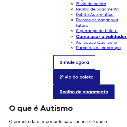
2ª via de boleto
Recibo de pagamento
Débito Automático
Formas de pagar sua
fatura
Segurança do boleto
Como usar o validador
Até hoje, ainda existem muitas perguntas sobre o
Aplicativo Qualicorp
Transtorno do Espectro do Autismo (TEA) que não
Parceiros de cobrança
foram completamente respondidas. Entretanto, com o
aumento dos casos mais informações são buscadas e
Simule agora
hoje, já podemos responder algumas das perguntas
principais, a primeira delas é: O que é autismo?
2ª via do boleto
Continue lendo para saber o que é o autismo e saiba
também um pouco mais sobre o que pode causar esse
Recibo de pagamento
transtorno.
O que é Autismo
O primeiro fato importante para conhecer é que o