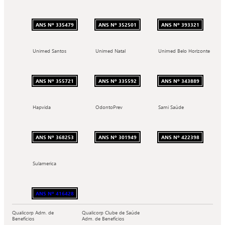
ANS Nº 335479
ANS Nº 352501
ANS Nº 393321
Unimed Santos
Unimed Natal
Unimed Belo Horizonte
ANS Nº 355721
ANS Nº 335592
ANS Nº 343889
Hapvida
OdontoPrev
Sami Saúde
ANS Nº 368253
ANS Nº 301949
ANS Nº 422398
Sulamerica
ANS Nº 416428
Qualicorp Adm. de
Qualicorp Clube de Saúde
Benefícios
Adm. de Benefícios