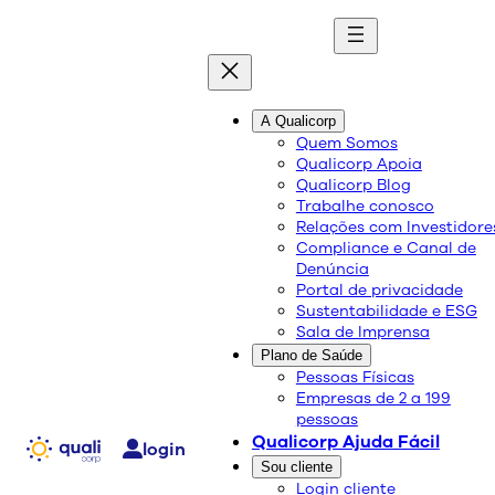
quali
blog
A Qualicorp
Quem Somos
Qualicorp Apoia
Conteúdo de qualidade e as melhores soluções
Qualicorp Blog
sobre saúde e bem-estar.
Trabalhe conosco
Relações com Investidore
Compliance e Canal de
O que é autismo?
Denúncia
Portal de privacidade
Sustentabilidade e ESG
Sala de Imprensa
Saúde e Bem-Estar
Plano de Saúde
07/04/2021
Pessoas Físicas
Compartilhe:
Empresas de 2 a 199
pessoas
Qualicorp Ajuda Fácil
login
Sou cliente
Login cliente