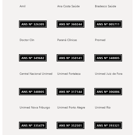
Amil
Ana Costa Saúde
Bradesco Saúde
ANS Nº 326305
ANS Nº 360244
ANS Nº 005711
Doctor Clin
Paraná Clínicas
Promed
ANS Nº 349682
ANS Nº 350141
ANS Nº 348805
Central Nacional Unimed
Unimed Fortaleza
Unimed Juiz de Fora
ANS Nº 348805
ANS Nº 317144
ANS Nº 306886
Unimed Nova Friburgo
Unimed Porto Alegre
Unimed Rio
ANS Nº 335479
ANS Nº 352501
ANS Nº 393321