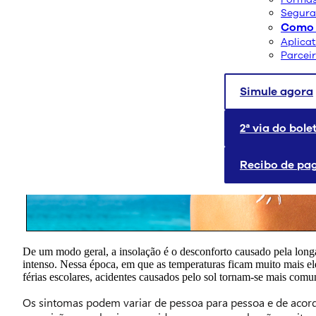
Segura
Como 
Aplica
Parcei
Simule agora
2ª via do bole
Recibo de p
De um modo geral, a insolação é o desconforto causado pela long
intenso. Nessa época, em que as temperaturas ficam muito mais el
férias escolares, acidentes causados pelo sol tornam-se mais comu
Os sintomas podem variar de pessoa para pessoa e de acor