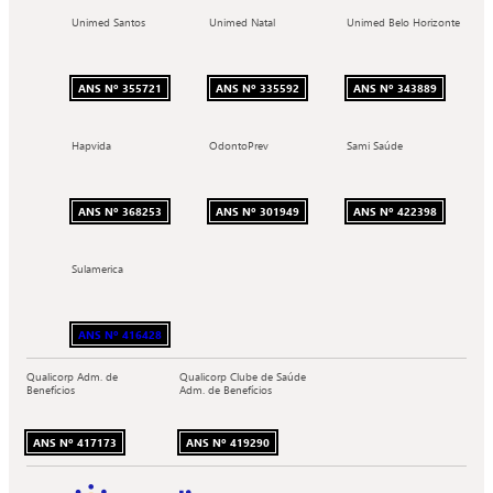
Unimed Santos
Unimed Natal
Unimed Belo Horizonte
ANS Nº 355721
ANS Nº 335592
ANS Nº 343889
Hapvida
OdontoPrev
Sami Saúde
ANS Nº 368253
ANS Nº 301949
ANS Nº 422398
Sulamerica
ANS Nº 416428
Qualicorp Adm. de
Qualicorp Clube de Saúde
Benefícios
Adm. de Benefícios
ANS Nº 417173
ANS Nº 419290