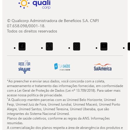
© Qualicorp Administradora de Benefícios S.A. CNPJ
07.658.098/0001-18.
Todos os direitos reservados
Acessar
Acessar
Acessar
Acessar
o
o
o
o
Facebook
X
Instagram
Youtube
da
da
da
da
Quali.
Quali.
Quali.
Quali.
*Ao preencher e enviar seus dados, você concorda com a coleta,
armazenamento e tratamento das informações fornecidas, em conformidade
com a Lei Geral de Proteção de Dados (Lei nº 13.709/2018). Para saber mais
acesse nossa política de privacidade.
¹A Qualicorp mantém parcerias com as Unimed Belo Horizonte, Unimed
Fesp, Unimed Juiz de Fora, Unimed Jundiaí, Unimed Maceió, Unimed Porto
Alegre, Unimed Santos, Unimed Teresina, Unimed Uberaba, que são
integrantes do Sistema Nacional Unimed.
Planos de saúde coletivos, conforme as regras da ANS. Informações
resumidas.
A comercialização dos planos respeita a área de abrangência dos produtos e