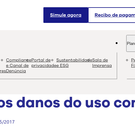
Simule agora
Recibo de paga
Plan
og
Compliance
Portal de
Sustentabilidade
Sala de
P
Conteúdo de quali
e Canal de
privacidade
e ESG
Imprensa
F
res
Denúncia
os danos do uso co
5/2017