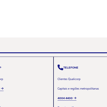
P
TELEFONE
orp
Clientes Qualicorp
Capitais e regiões metropolitanas
4004 4400