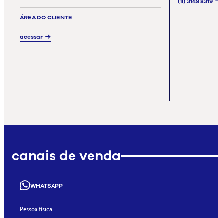
(11) 3149 8319
ÁREA DO CLIENTE
acessar
canais de venda
WHATSAPP
Pessoa física