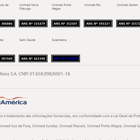
uiz de
Unimed Nova
Unimed Porto
Unimed Rio
Unimed Santos
Friburgo
Alegre
 306886
ANS Nº 335479
ANS Nº 352501
ANS Nº 393321
ANS Nº 3557
rev
Sami Saúde
Sulamerica
 301949
ANS Nº 422398
ANS Nº 416428
fícios S.A. CNPJ 07.658.098/0001-18.
 e tratamento das informações fornecidas, em conformidade com a Lei Geral de Proteç
nimed Juiz de Fora, Unimed Jundiaí, Unimed Maceió, Unimed Porto Alegre, Unimed Sa