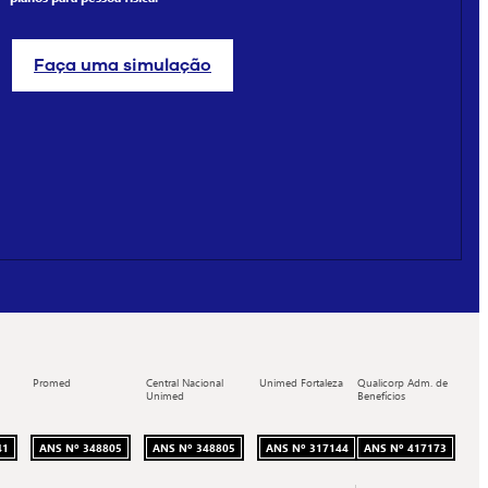
Faça uma simulação
Promed
Central Nacional
Unimed Fortaleza
Qualicorp Adm. de
Unimed
Benefícios
41
ANS Nº 348805
ANS Nº 348805
ANS Nº 317144
ANS Nº 417173