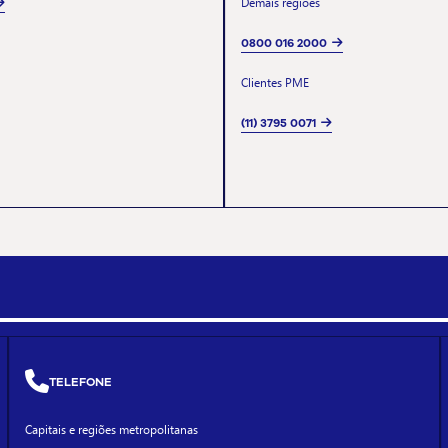
Demais regiões
0800 016 2000
Clientes PME
(11) 3795 0071
TELEFONE
Capitais e regiões metropolitanas