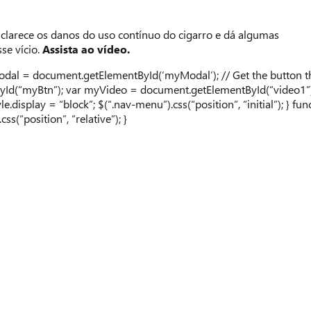
clarece os danos do uso contínuo do cigarro e dá algumas
se vício.
Assista ao vídeo.
odal = document.getElementById(‘myModal’); // Get the button t
d(“myBtn”); var myVideo = document.getElementById(“video1”); /
le.display = “block”; $(“.nav-menu”).css(“position”, “initial”); } f
ss(“position”, “relative”); }