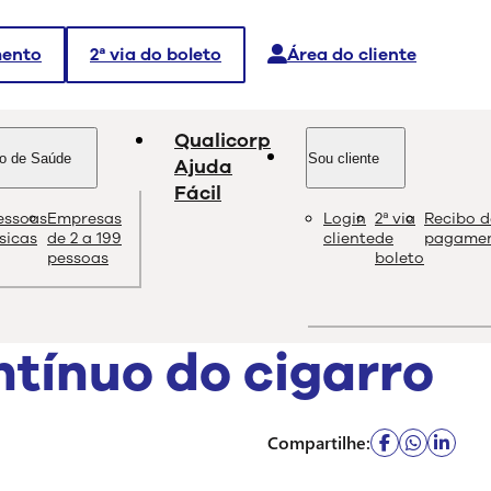
mento
2ª via do boleto
Área do cliente
Qualicorp
o de Saúde
Sou cliente
Ajuda
Fácil
essoas
Empresas
Login
2ª via
Recibo d
dade e as melhores soluções sobre saúde e bem-estar.
ísicas
de 2 a 199
cliente
de
pagame
pessoas
boleto
ntínuo do cigarro
Compartilhe: