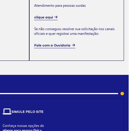
Atendimento para pessoas surdas
clique aqui
Se não conseguiu resolver sua solicitação nos canais
oficiais e quer registrar uma manifestação:
Fale com a Ouvidoria
SIMULE PELO SITE
Conheça nossas opções de
planos para pessoa física.