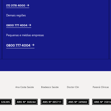
(11) 3178 4000
Demais regiões
0800 777 4004
Pequenas e médias empresas
0800 777 4004
Ana Costa Saúde
Bradesco Saúde
Doctor Clin
Paraná Clínicas
 326305
ANS Nº 360244
ANS Nº 005711
ANS Nº 349682
ANS Nº 3501