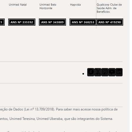
Unimed Natal
Unimed Belo
Hapvida
Qualicorp Clube de
Horizonte
Saúde Adm. de
Benefícios
21
ANS Nº 335592
ANS Nº 343889
ANS Nº 368253
ANS Nº 419290
Acessar
Acessar
Acessar
Acessar
Aces
o
o
o
o
o
Facebook
X
Instagram
Youtube
Link
da
da
da
da
da
Quali.
Quali.
Quali.
Quali.
Quali
ão de Dados (Lei nº 13.709/2018). Para saber mais acesse nossa política de
ntos, Unimed Teresina, Unimed Uberaba, que são integrantes do Sistema