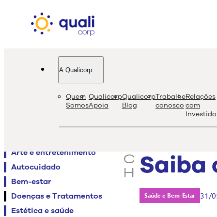
A Qualicorp
quali
bl
Quem
Qualicorp
Qualicorp
Trabalhe
Relações
s
Somos
Apoia
Blog
conosco
com
Investido
e
Agenda QualiViva
a
Alimentação
r
Arte e entretenimento
Saiba 
c
Autocuidado
h
Bem-estar
31/0
Doenças e Tratamentos
Saúde e Bem-Estar
Estética e saúde