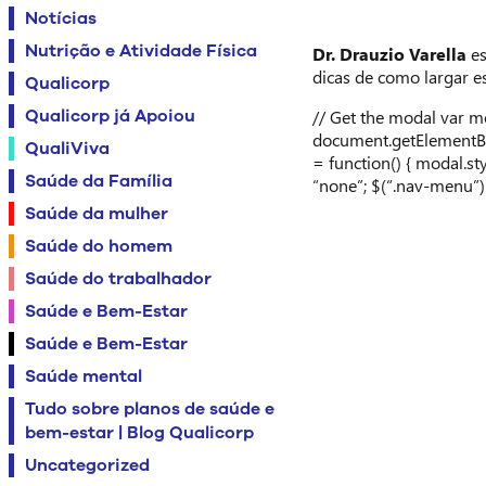
Notícias
Nutrição e Atividade Física
Dr. Drauzio Varella
es
dicas de como largar es
Qualicorp
Qualicorp já Apoiou
// Get the modal var m
document.getElementByI
QualiViva
= function() { modal.sty
Saúde da Família
“none”; $(“.nav-menu”).c
Saúde da mulher
Saúde do homem
Saúde do trabalhador
Saúde e Bem-Estar
Saúde e Bem-Estar
Saúde mental
Tudo sobre planos de saúde e
bem-estar | Blog Qualicorp
Uncategorized