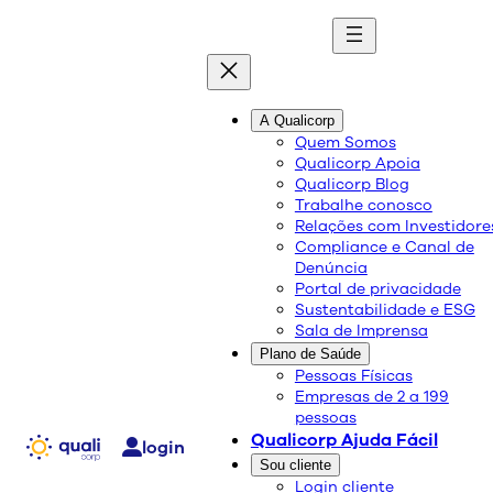
quali
blog
A Qualicorp
Quem Somos
Qualicorp Apoia
Conteúdo de qualidade e as melhores soluções
Qualicorp Blog
sobre saúde e bem-estar.
Trabalhe conosco
Relações com Investidore
Compliance e Canal de
Tratamentos para
Denúncia
Portal de privacidade
melhorar dor nas costas
Sustentabilidade e ESG
Sala de Imprensa
Plano de Saúde
Saúde e Bem-Estar
Pessoas Físicas
Empresas de 2 a 199
19/04/2018
pessoas
Compartilhe:
Qualicorp Ajuda Fácil
login
Sou cliente
Login cliente