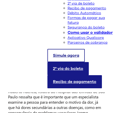
2ª via de boleto
Recibo de pagamento
Débito Automático
Formas de pagar sua
fatura
Segurança do boleto
Como usar o validador
Aplicativo Qualicorp
Parceiros de cobrança
Simule agora
Sofre com dores nas costas? Você não está sozinho.
Dados mostram que 11,9% da população mundial
também sofre com dor lombar. Uma das principais
2ª via do boleto
causas é o enfraquecimento dos músculos que
sustentam a coluna, consequência do sedentarismo.
Recibo de pagamento
Veja alguns tratamentos para melhorar dor nas costas.
Roberto Rached, fisiatra do Hospital das Clínicas de São
Paulo ressalta que é importante que um especialista
examine a pessoa para entender o motivo da dor, já
que há dores secundárias a outras doenças, como em
consequência de problemas vasculares (como