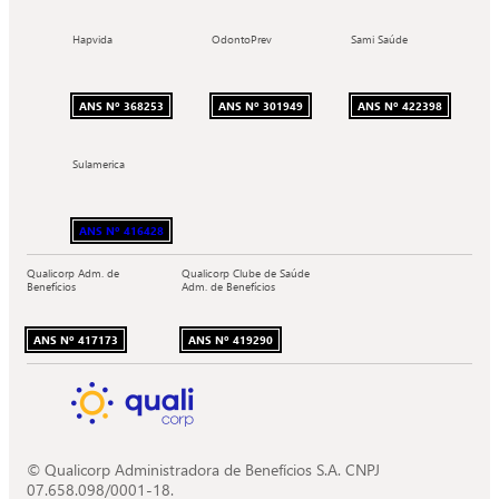
Hapvida
OdontoPrev
Sami Saúde
ANS Nº 368253
ANS Nº 301949
ANS Nº 422398
Sulamerica
ANS Nº 416428
Qualicorp Adm. de
Qualicorp Clube de Saúde
Benefícios
Adm. de Benefícios
ANS Nº 417173
ANS Nº 419290
© Qualicorp Administradora de Benefícios S.A. CNPJ
07.658.098/0001-18.