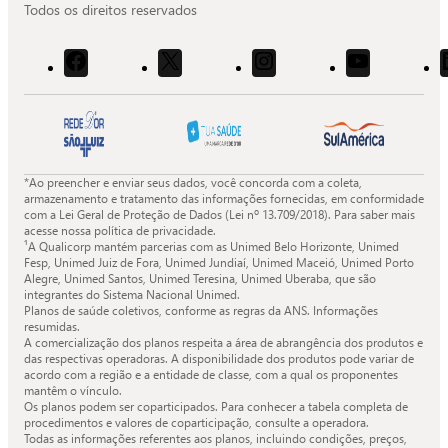
Todos os direitos reservados
Acessar
Acessar
Acessar
Acessar
o
o
o
o
Facebook
X
Instagram
Youtube
da
da
da
da
Quali.
Quali.
Quali.
Quali.
*Ao preencher e enviar seus dados, você concorda com a coleta,
armazenamento e tratamento das informações fornecidas, em conformidade
com a Lei Geral de Proteção de Dados (Lei nº 13.709/2018). Para saber mais
acesse nossa política de privacidade.
¹A Qualicorp mantém parcerias com as Unimed Belo Horizonte, Unimed
Fesp, Unimed Juiz de Fora, Unimed Jundiaí, Unimed Maceió, Unimed Porto
Alegre, Unimed Santos, Unimed Teresina, Unimed Uberaba, que são
integrantes do Sistema Nacional Unimed.
Planos de saúde coletivos, conforme as regras da ANS. Informações
resumidas.
A comercialização dos planos respeita a área de abrangência dos produtos e
das respectivas operadoras. A disponibilidade dos produtos pode variar de
acordo com a região e a entidade de classe, com a qual os proponentes
mantêm o vínculo.
Os planos podem ser coparticipados. Para conhecer a tabela completa de
procedimentos e valores de coparticipação, consulte a operadora.
Todas as informações referentes aos planos, incluindo condições, preços,