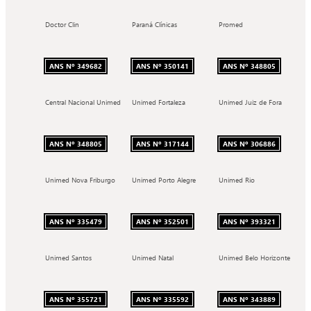
Doctor Clin
Paraná Clínicas
Promed
ANS Nº 349682
ANS Nº 350141
ANS Nº 348805
Central Nacional Unimed
Unimed Fortaleza
Unimed Juiz de Fora
ANS Nº 348805
ANS Nº 317144
ANS Nº 306886
Unimed Nova Friburgo
Unimed Porto Alegre
Unimed Rio
ANS Nº 335479
ANS Nº 352501
ANS Nº 393321
Unimed Santos
Unimed Natal
Unimed Belo Horizonte
ANS Nº 355721
ANS Nº 335592
ANS Nº 343889