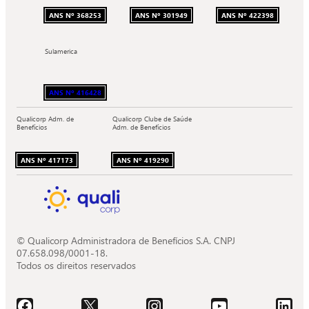
ANS Nº 368253
ANS Nº 301949
ANS Nº 422398
Sulamerica
ANS Nº 416428
Qualicorp Adm. de
Qualicorp Clube de Saúde
Benefícios
Adm. de Benefícios
ANS Nº 417173
ANS Nº 419290
© Qualicorp Administradora de Benefícios S.A. CNPJ
07.658.098/0001-18.
Todos os direitos reservados
Acessar o Facebook da Quali.
Acessar o X da Quali.
Acessar o Instagram da Quali.
Acessar o Youtube da Quali.
Acessar o LinkedIn da 