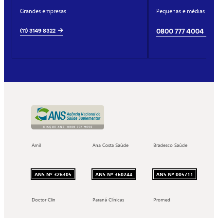
Grandes empresas
Pequenas e médias emp
(11) 3149 8322
0800 777 4004
Amil
Ana Costa Saúde
Bradesco Saúde
ANS Nº 326305
ANS Nº 360244
ANS Nº 005711
Doctor Clin
Paraná Clínicas
Promed