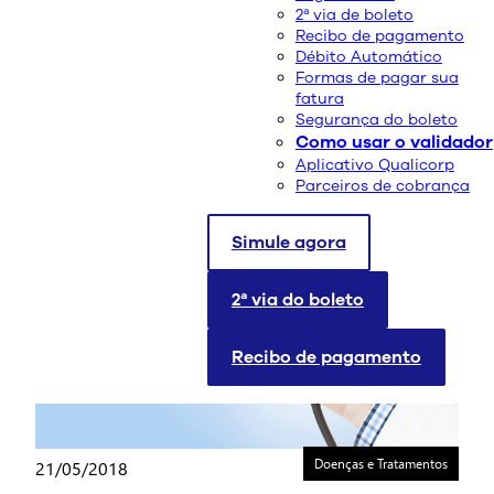
2ª via de boleto
Recibo de pagamento
Doenças e Tratamentos
19/06/2019
Débito Automático
Formas de pagar sua
Descubra 7 alimentos utilizados
fatura
Segurança do boleto
como remédios naturais
Como usar o validador
Aplicativo Qualicorp
leia mais
Parceiros de cobrança
Simule agora
2ª via do boleto
Recibo de pagamento
Doenças e Tratamentos
21/05/2018