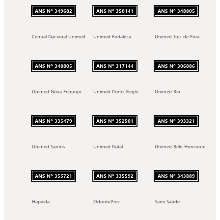
ANS Nº 349682
ANS Nº 350141
ANS Nº 348805
Central Nacional Unimed
Unimed Fortaleza
Unimed Juiz de Fora
ANS Nº 348805
ANS Nº 317144
ANS Nº 306886
Unimed Nova Friburgo
Unimed Porto Alegre
Unimed Rio
ANS Nº 335479
ANS Nº 352501
ANS Nº 393321
Unimed Santos
Unimed Natal
Unimed Belo Horizonte
ANS Nº 355721
ANS Nº 335592
ANS Nº 343889
Hapvida
OdontoPrev
Sami Saúde