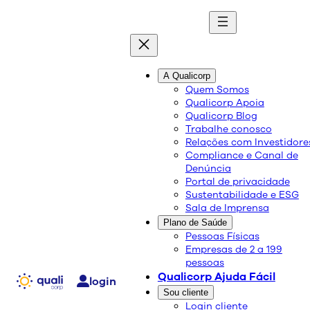
A Qualicorp
doenças e trata
quali
blog
Quem Somos
Qualicorp Apoia
Qualicorp Blog
Conteúdo de qualidade e as melhores
Trabalhe conosco
soluções sobre saúde e bem-estar.
Relações com Investidore
Compliance e Canal de
Denúncia
Portal de privacidade
Sustentabilidade e ESG
Sala de Imprensa
Plano de Saúde
Pessoas Físicas
Empresas de 2 a 199
pessoas
Qualicorp Ajuda Fácil
login
Sou cliente
Login cliente