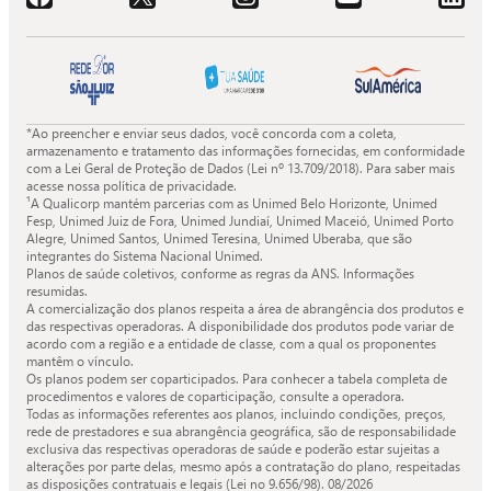
*Ao preencher e enviar seus dados, você concorda com a coleta,
armazenamento e tratamento das informações fornecidas, em conformidade
com a Lei Geral de Proteção de Dados (Lei nº 13.709/2018). Para saber mais
acesse nossa política de privacidade.
¹A Qualicorp mantém parcerias com as Unimed Belo Horizonte, Unimed
Fesp, Unimed Juiz de Fora, Unimed Jundiaí, Unimed Maceió, Unimed Porto
Alegre, Unimed Santos, Unimed Teresina, Unimed Uberaba, que são
integrantes do Sistema Nacional Unimed.
Planos de saúde coletivos, conforme as regras da ANS. Informações
resumidas.
A comercialização dos planos respeita a área de abrangência dos produtos e
das respectivas operadoras. A disponibilidade dos produtos pode variar de
acordo com a região e a entidade de classe, com a qual os proponentes
mantêm o vínculo.
Os planos podem ser coparticipados. Para conhecer a tabela completa de
procedimentos e valores de coparticipação, consulte a operadora.
Todas as informações referentes aos planos, incluindo condições, preços,
rede de prestadores e sua abrangência geográfica, são de responsabilidade
exclusiva das respectivas operadoras de saúde e poderão estar sujeitas a
alterações por parte delas, mesmo após a contratação do plano, respeitadas
as disposições contratuais e legais (Lei no 9.656/98).
08/2026