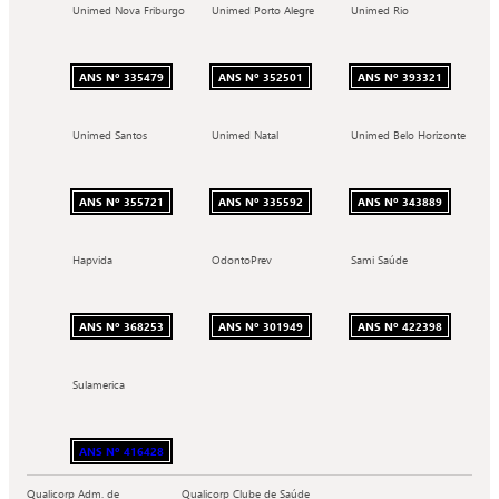
Unimed Nova Friburgo
Unimed Porto Alegre
Unimed Rio
ANS Nº 335479
ANS Nº 352501
ANS Nº 393321
Unimed Santos
Unimed Natal
Unimed Belo Horizonte
ANS Nº 355721
ANS Nº 335592
ANS Nº 343889
Hapvida
OdontoPrev
Sami Saúde
ANS Nº 368253
ANS Nº 301949
ANS Nº 422398
Sulamerica
ANS Nº 416428
Qualicorp Adm. de
Qualicorp Clube de Saúde