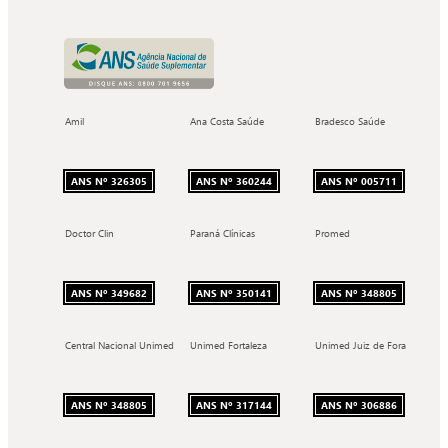
Amil
Ana Costa Saúde
Bradesco Saúde
ANS Nº 326305
ANS Nº 360244
ANS Nº 005711
Doctor Clin
Paraná Clínicas
Promed
ANS Nº 349682
ANS Nº 350141
ANS Nº 348805
Central Nacional Unimed
Unimed Fortaleza
Unimed Juiz de Fora
ANS Nº 348805
ANS Nº 317144
ANS Nº 306886