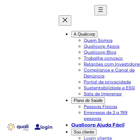
quali
blog
A Qualicorp
Quem Somos
Qualicorp Apoia
Conteúdo de qualidade e as melhores soluções
Qualicorp Blog
sobre saúde e bem-estar.
Trabalhe conosco
Relações com Investidore
Compliance e Canal de
Dia Nacional de Combate
Denúncia
Portal de privacidade
ao Colesterol
Sustentabilidade e ESG
Sala de Imprensa
Plano de Saúde
Saúde e Bem-Estar
Pessoas Físicas
Empresas de 2 a 199
08/08/2024
pessoas
Compartilhe:
Qualicorp Ajuda Fácil
login
Sou cliente
Login cliente