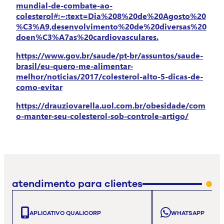
mundial-de-combate-ao-
colesterol#:~:text=Dia%208%20de%20Agosto%20
%C3%A9,desenvolvimento%20de%20diversas%20
doen%C3%A7as%20cardiovasculares.
https://www.gov.br/saude/pt-br/assuntos/saude-
brasil/eu-quero-me-alimentar-
melhor/noticias/2017/colesterol-alto-5-dicas-de-
como-evitar
https://drauziovarella.uol.com.br/obesidade/com
o-manter-seu-colesterol-sob-controle-artigo/
atendimento para clientes
APLICATIVO QUALICORP
WHATSAPP