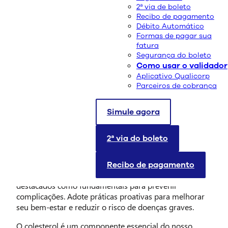
2ª via de boleto
Recibo de pagamento
Débito Automático
Formas de pagar sua
fatura
Segurança do boleto
Como usar o validador
Aplicativo Qualicorp
Parceiros de cobrança
No Dia Nacional de Combate ao Colesterol, celebrado
em 08 de agosto, conscientize-se sobre a importância
Simule agora
de manter os níveis de colesterol sob controle para
prevenir doenças cardiovasculares. O colesterol alto,
2ª via do boleto
especialmente o LDL, é um dos principais fatores de
risco para infartos e acidentes vasculares cerebrais
(AVCs). O monitoramento regular dos níveis de
Recibo de pagamento
colesterol e consultas médicas frequentes também são
destacados como fundamentais para prevenir
complicações. Adote práticas proativas para melhorar
seu bem-estar e reduzir o risco de doenças graves.
O colesterol é um componente essencial do nosso